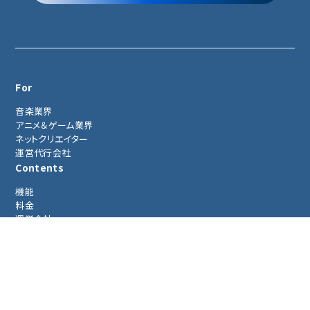
For
音楽業界
アニメ＆ゲーム業界
ネットクリエイター
運営代行会社
Contents
機能
料金
運営会社
採用情報
資料請求
MODDが長年培ってきた経験値と業
界分析を資料化いたしました。